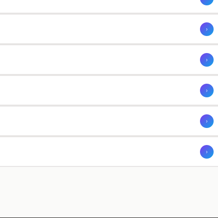
›
›
›
›
›