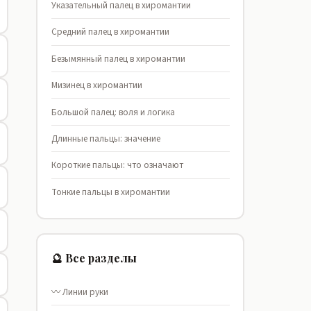
Указательный палец в хиромантии
Средний палец в хиромантии
Безымянный палец в хиромантии
Мизинец в хиромантии
Большой палец: воля и логика
Длинные пальцы: значение
Короткие пальцы: что означают
Тонкие пальцы в хиромантии
🔮 Все разделы
〰️ Линии руки