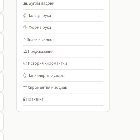
🏔️ Бугры ладони
✌️ Пальцы руки
🖐️ Форма руки
⭐ Знаки и символы
🔮 Предсказания
📜 История хиромантии
👆 Папиллярные узоры
♈ Хиромантия и зодиак
🧪 Практика