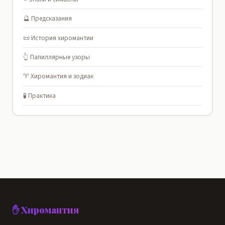
🔮 Предсказания
📜 История хиромантии
👆 Папиллярные узоры
♈ Хиромантия и зодиак
🧪 Практика
✋ Хиромантия