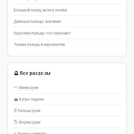
Большой палец: воля и логика
Длинные пальцы: значение
Короткие пальцы: что означают
Тонкие пальцы в хиромантии
🔮 Все разделы
〰️ Линии руки
🏔️ Бугры ладони
✌️ Пальцы руки
🖐️ Форма руки
⭐ Знаки и символы