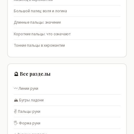
Большой палец: воля и логика
Длинные пальцы: значение
Короткие пальцы: что означают
Тонкие пальцы в хиромантии
🔮 Все разделы
〰️ Линии руки
🏔️ Бугры ладони
✌️ Пальцы руки
🖐️ Форма руки