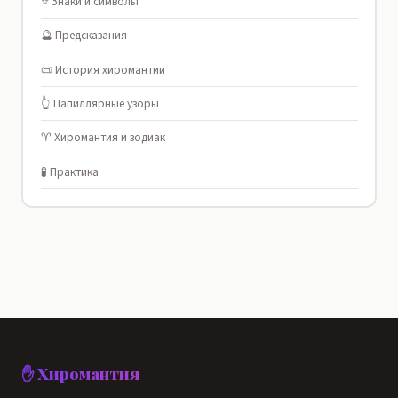
⭐ Знаки и символы
🔮 Предсказания
📜 История хиромантии
👆 Папиллярные узоры
♈ Хиромантия и зодиак
🧪 Практика
✋ Хиромантия