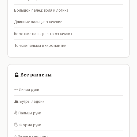
Большой палец: воля и логика
Длинные пальцы: значение
Короткие пальцы: что означают
Тонкие пальцы в хиромантии
🔮 Все разделы
〰️ Линии руки
🏔️ Бугры ладони
✌️ Пальцы руки
🖐️ Форма руки
⭐ Знаки и символы