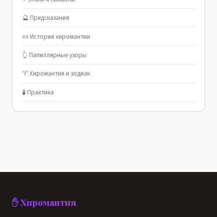
🔮 Предсказания
📜 История хиромантии
👆 Папиллярные узоры
♈ Хиромантия и зодиак
🧪 Практика
✋ Хиромантия