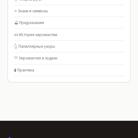
⭐ Знаки и символы
🔮 Предсказания
📜 История хиромантии
👆 Папиллярные узоры
♈ Хиромантия и зодиак
🧪 Практика