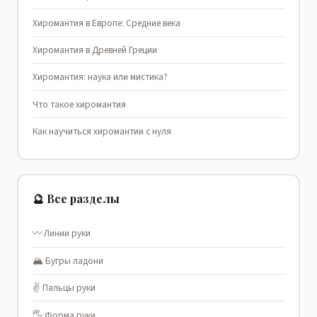
Хиромантия в Европе: Средние века
Хиромантия в Древней Греции
Хиромантия: наука или мистика?
Что такое хиромантия
Как научиться хиромантии с нуля
🔮 Все разделы
〰️ Линии руки
🏔️ Бугры ладони
✌️ Пальцы руки
🖐️ Форма руки