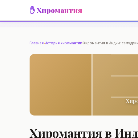
✋ Хиромантия
Главная
›
История хиромантии
›
Хиромантия в Индии: самудри
Хир
Хиромантия в Инд