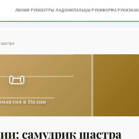
ЛИНИИ РУКИ
БУГРЫ ЛАДОНИ
ПАЛЬЦЫ РУКИ
ФОРМА РУКИ
ЗНАК
к шастра
📜
омантия в Индии
ии: самудрик шастра