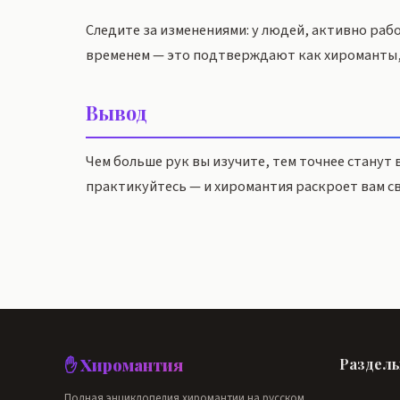
Следите за изменениями: у людей, активно раб
временем — это подтверждают как хироманты,
Вывод
Чем больше рук вы изучите, тем точнее станут
практикуйтесь — и хиромантия раскроет вам св
✋ Хиромантия
Раздел
Полная энциклопедия хиромантии на русском