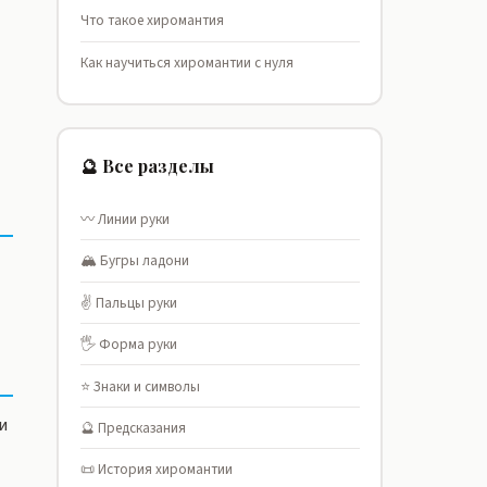
Что такое хиромантия
Как научиться хиромантии с нуля
🔮 Все разделы
〰️ Линии руки
🏔️ Бугры ладони
✌️ Пальцы руки
🖐️ Форма руки
⭐ Знаки и символы
и
🔮 Предсказания
📜 История хиромантии