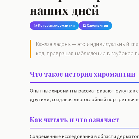
наших дней
📜 История хиромантии
🔮 Хиромантия
Каждая ладонь — это индивидуальный «па
код, превращая наблюдение в глубокое п
Что такое история хиромантии
Опытные хироманты рассматривают руку как ед
другими, создавая многослойный портрет личн
Как читать и что означает
Современные исследования в области дерматогл