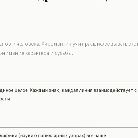
спорт» человека. Хиромантия учит расшифровывать это
онимание характера и судьбы.
иное целое. Каждый знак, каждая линия взаимодействует с
ости.
ифики (науки о папиллярных узорах) всё чаще