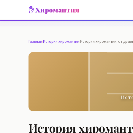
✋ Хиромантия
Главная
›
История хиромантии
›
История хиромантии: от древн
Ист
История хироманти