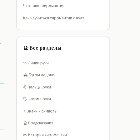
Что такое хиромантия
Как научиться хиромантии с нуля
т
🔮 Все разделы
〰️ Линии руки
🏔️ Бугры ладони
✌️ Пальцы руки
🖐️ Форма руки
⭐ Знаки и символы
🔮 Предсказания
📜 История хиромантии