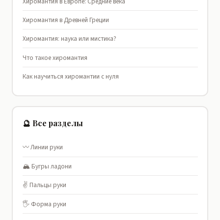
Хиромантия в Европе: Средние века
Хиромантия в Древней Греции
Хиромантия: наука или мистика?
Что такое хиромантия
Как научиться хиромантии с нуля
🔮 Все разделы
〰️ Линии руки
🏔️ Бугры ладони
✌️ Пальцы руки
🖐️ Форма руки