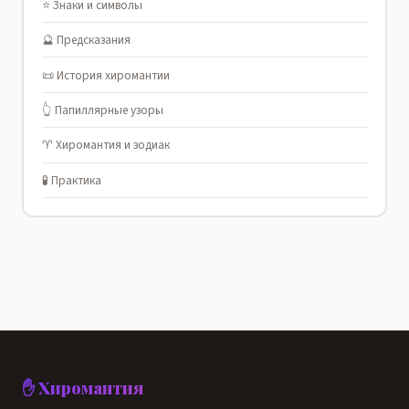
⭐ Знаки и символы
🔮 Предсказания
📜 История хиромантии
👆 Папиллярные узоры
♈ Хиромантия и зодиак
🧪 Практика
✋ Хиромантия