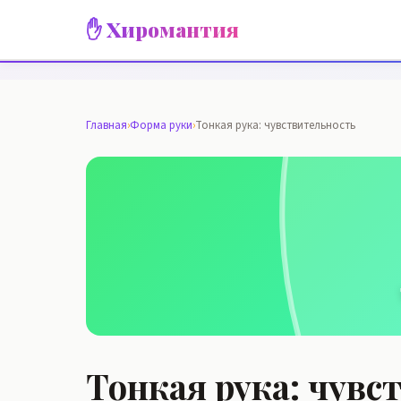
✋ Хиромантия
Главная
›
Форма руки
›
Тонкая рука: чувствительность
Тонкая рука: чувс