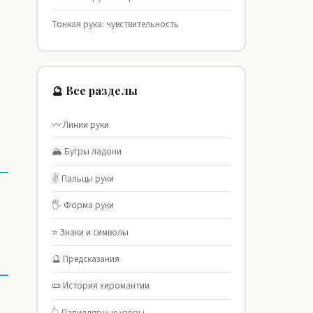
Тонкая рука: чувствительность
🔮 Все разделы
〰️ Линии руки
🏔️ Бугры ладони
✌️ Пальцы руки
🖐️ Форма руки
⭐ Знаки и символы
🔮 Предсказания
📜 История хиромантии
👆 Папиллярные узоры