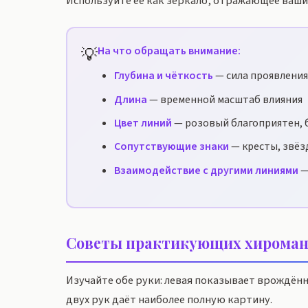
Используйте её как зеркало, отражающее ваши 
💡
На что обращать внимание:
Глубина и чёткость
— сила проявления
Длина
— временной масштаб влияния
Цвет линий
— розовый благоприятен, 
Сопутствующие знаки
— кресты, звёз
Взаимодействие с другими линиями
—
Советы практикующих хироман
Изучайте обе руки: левая показывает врождён
двух рук даёт наиболее полную картину.