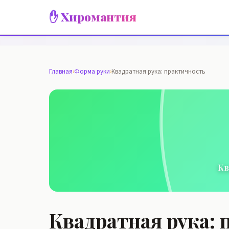
✋ Хиромантия
Главная
›
Форма руки
›
Квадратная рука: практичность
Кв
Квадратная рука: 