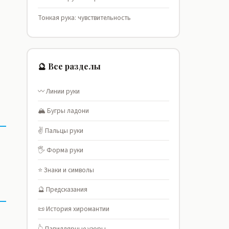
Тонкая рука: чувствительность
🔮 Все разделы
〰️ Линии руки
🏔️ Бугры ладони
✌️ Пальцы руки
🖐️ Форма руки
⭐ Знаки и символы
🔮 Предсказания
📜 История хиромантии
👆 Папиллярные узоры