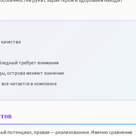
особенностей руки с характером и здоровьем находит
 качества
бледный требует внимания
ды, острова меняют значение
 всё читается в комплексе
тов
ный потенциал, правая — реализованное. Именно сравнение