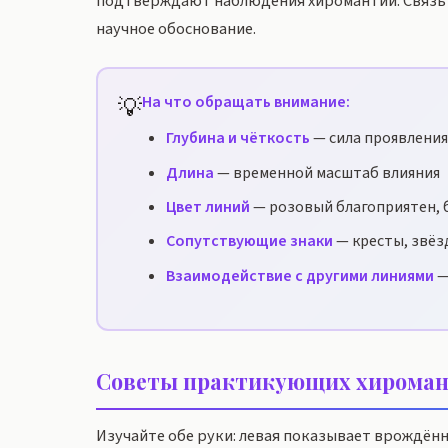
подтверждают наблюдения хиромантии. Связь 
научное обоснование.
💡
На что обращать внимание:
Глубина и чёткость
— сила проявления
Длина
— временной масштаб влияния
Цвет линий
— розовый благоприятен, 
Сопутствующие знаки
— кресты, звёз
Взаимодействие с другими линиями
—
Советы практикующих хироман
Изучайте обе руки: левая показывает врождён