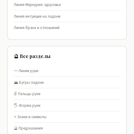
Линия Меркурия: здоровье
Линия интуиции на ладони
Линия брака и отношений
🔮 Все разделы
〰️ Линии руки
🏔️ Бугры ладони
✌️ Пальцы руки
🖐️ Форма руки
⭐ Знаки и символы
🔮 Предсказания