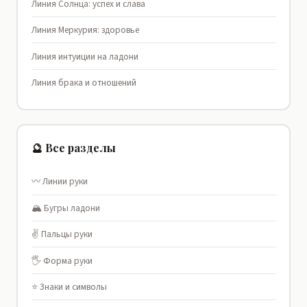
Линия Солнца: успех и слава
Линия Меркурия: здоровье
Линия интуиции на ладони
Линия брака и отношений
🔮 Все разделы
〰️ Линии руки
🏔️ Бугры ладони
✌️ Пальцы руки
🖐️ Форма руки
⭐ Знаки и символы