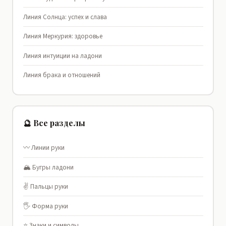
Линия Солнца: успех и слава
Линия Меркурия: здоровье
Линия интуиции на ладони
Линия брака и отношений
🔮 Все разделы
〰️ Линии руки
🏔️ Бугры ладони
✌️ Пальцы руки
🖐️ Форма руки
⭐ Знаки и символы