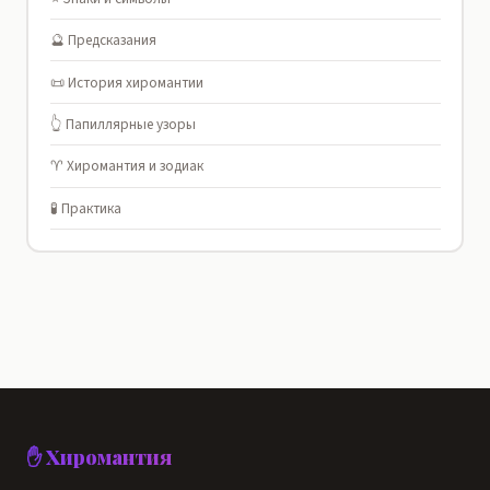
🔮 Предсказания
📜 История хиромантии
👆 Папиллярные узоры
♈ Хиромантия и зодиак
🧪 Практика
✋ Хиромантия