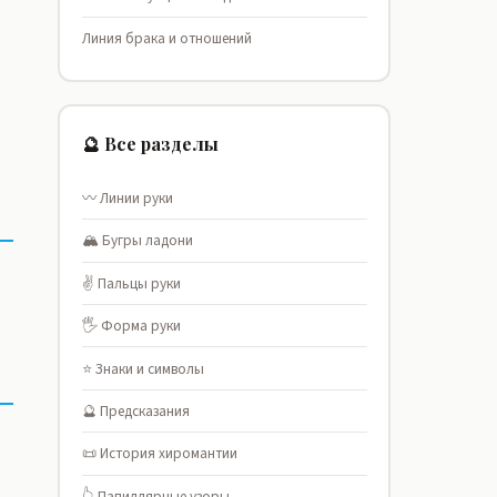
Линия брака и отношений
🔮 Все разделы
〰️ Линии руки
🏔️ Бугры ладони
✌️ Пальцы руки
🖐️ Форма руки
⭐ Знаки и символы
🔮 Предсказания
📜 История хиромантии
👆 Папиллярные узоры