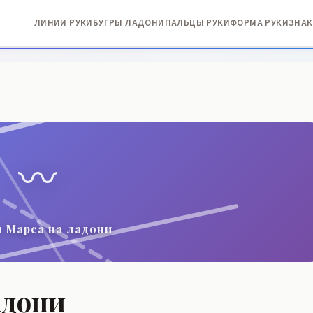
ЛИНИИ РУКИ
БУГРЫ ЛАДОНИ
ПАЛЬЦЫ РУКИ
ФОРМА РУКИ
ЗНАК
〰️
 Марса на ладони
адони