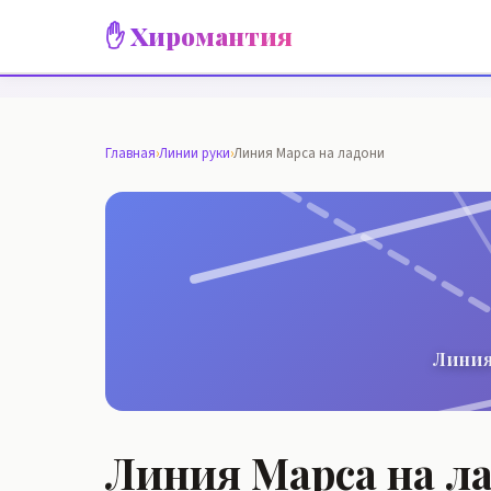
✋ Хиромантия
Главная
›
Линии руки
›
Линия Марса на ладони
Линия
Линия Марса на л