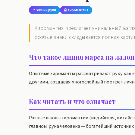
〰️ Линии руки
🔮 Хиромантия
Хиромантия предлагает уникальный взгля
особые знаки складывается полная карти
Что такое линия марса на ладо
Опытные хироманты рассматривают руку как ед
другими, создавая многослойный портрет личн
Как читать и что означает
Разные школы хиромантии (индийская, китайская
главном: рука человека — богатейший источник