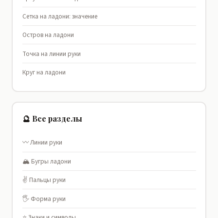
Сетка на ладони: значение
Остров на ладони
Точка на линии руки
Круг на ладони
🔮 Все разделы
〰️ Линии руки
🏔️ Бугры ладони
✌️ Пальцы руки
🖐️ Форма руки
⭐ Знаки и символы