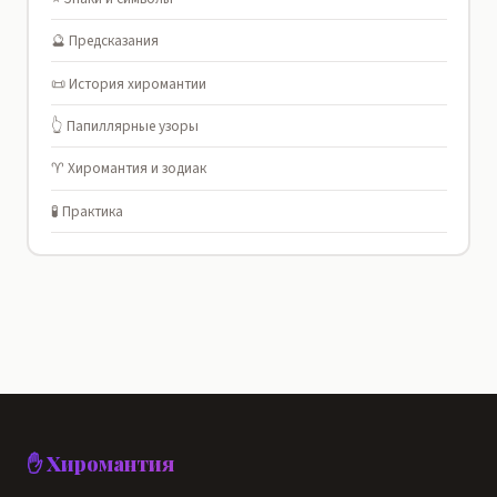
🔮 Предсказания
📜 История хиромантии
👆 Папиллярные узоры
♈ Хиромантия и зодиак
🧪 Практика
✋ Хиромантия