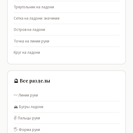
Треугольник на ладони
Сетка на ладони: значение
Остров на ладони
Точка на линии руки
Круг на ладони
🔮 Все разделы
〰️ Линии руки
🏔️ Бугры ладони
✌️ Пальцы руки
🖐️ Форма руки