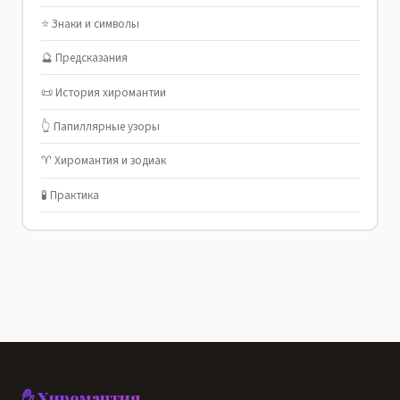
⭐ Знаки и символы
🔮 Предсказания
📜 История хиромантии
👆 Папиллярные узоры
♈ Хиромантия и зодиак
🧪 Практика
✋ Хиромантия