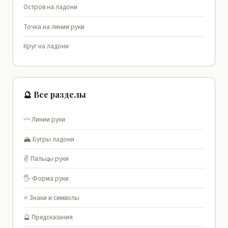
Остров на ладони
Точка на линии руки
Круг на ладони
🔮 Все разделы
〰️ Линии руки
🏔️ Бугры ладони
✌️ Пальцы руки
🖐️ Форма руки
⭐ Знаки и символы
🔮 Предсказания