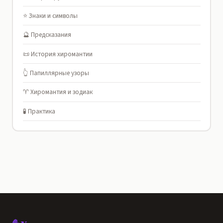
⭐ Знаки и символы
🔮 Предсказания
📜 История хиромантии
👆 Папиллярные узоры
♈ Хиромантия и зодиак
🧪 Практика