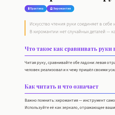
🧪 Практика
🔮 Хиромантия
Искусство чтения руки соединяет в себе
В хиромантии нет случайных деталей — к
Что такое как сравнивать руки
Читая руку, сравнивайте обе ладони: левая от
человек реализовал и к чему пришёл своими уси
Как читать и что означает
Важно помнить: хиромантия — инструмент самоп
Используйте её как зеркало, отражающее ваши 