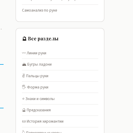
Самоанализ по руке
.
🔮 Все разделы
〰️ Линии руки
🏔️ Бугры ладони
✌️ Пальцы руки
🖐️ Форма руки
⭐ Знаки и символы
🔮 Предсказания
📜 История хиромантии
👆 Папиллярные узоры