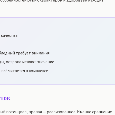
особенностей руки с характером и здоровьем находит
 качества
бледный требует внимания
ды, острова меняют значение
 всё читается в комплексе
тов
ный потенциал, правая — реализованное. Именно сравнение