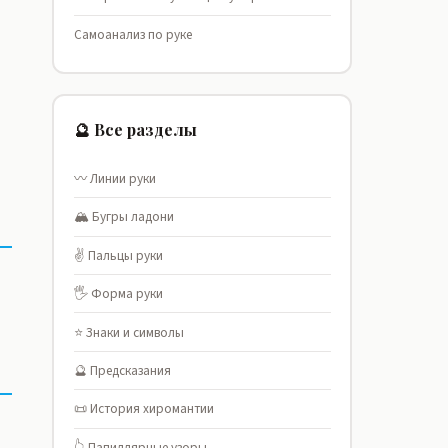
Самоанализ по руке
🔮 Все разделы
〰️ Линии руки
🏔️ Бугры ладони
✌️ Пальцы руки
🖐️ Форма руки
⭐ Знаки и символы
🔮 Предсказания
📜 История хиромантии
👆 Папиллярные узоры