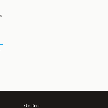
со
ё
О сайте