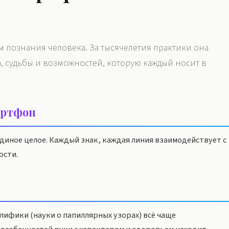
 познания человека. За тысячелетия практики она
а, судьбы и возможностей, которую каждый носит в
артфон
иное целое. Каждый знак, каждая линия взаимодействует с
ости.
ифики (науки о папиллярных узорах) всё чаще