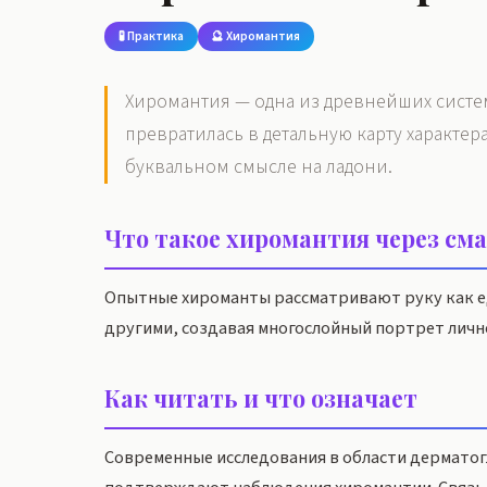
🧪 Практика
🔮 Хиромантия
Хиромантия — одна из древнейших систем
превратилась в детальную карту характер
буквальном смысле на ладони.
Что такое хиромантия через см
Опытные хироманты рассматривают руку как ед
другими, создавая многослойный портрет личн
Как читать и что означает
Современные исследования в области дерматогл