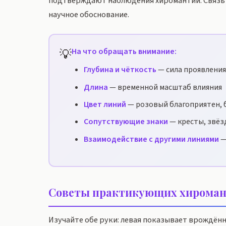
подтверждают наблюдения хиромантии. Связь 
научное обоснование.
💡
На что обращать внимание:
Глубина и чёткость
— сила проявления
Длина
— временной масштаб влияния
Цвет линий
— розовый благоприятен, 
Сопутствующие знаки
— кресты, звёз
Взаимодействие с другими линиями
—
Советы практикующих хироман
Изучайте обе руки: левая показывает врождён