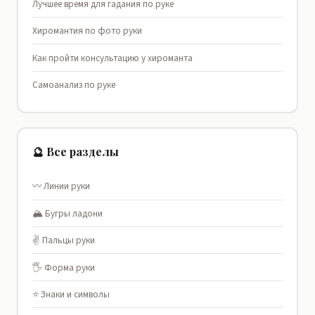
Лучшее время для гадания по руке
Хиромантия по фото руки
Как пройти консультацию у хироманта
Самоанализ по руке
🔮 Все разделы
〰️ Линии руки
🏔️ Бугры ладони
✌️ Пальцы руки
🖐️ Форма руки
⭐ Знаки и символы