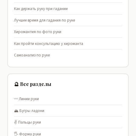
Как держать руку при гадании
Лучшее время для гадания по руке
Хиромантия по фото руки
Как пройти консультацию у хироманта
Самоанализ по руке
🔮 Все разделы
〰️ Линии руки
🏔️ Бугры ладони
✌️ Пальцы руки
🖐️ Форма руки