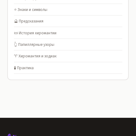
⭐ Знаки и символы
🔮 Предсказания
📜 История хиромантии
👆 Папиллярные узоры
♈ Хиромантия и зодиак
🧪 Практика